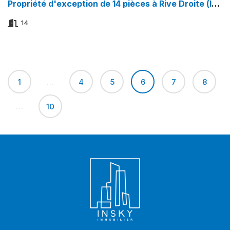
Propriété d'exception de 14 pièces à Rive Droite (lac) | Genthod
14
Pagination
1
…
4
5
6
7
8
des
publications
…
10