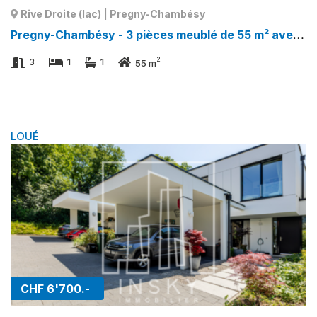
Rive Droite (lac) | Pregny-Chambésy
Pregny-Chambésy - 3 pièces meublé de 55 m² avec véranda et jardin - Calme absolu à Rive Droite (lac) | Pregny-Chambésy
2
3
1
1
55 m
LOUÉ
CHF 6'700.-