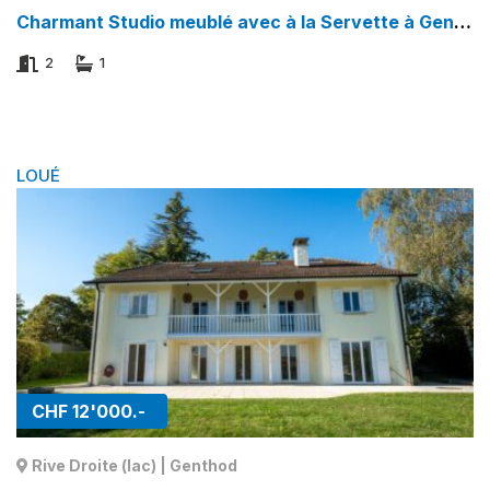
Charmant Studio meublé avec à la Servette à Genève | Nations / Servette
2
1
LOUÉ
CHF 12'000.-
Rive Droite (lac) | Genthod