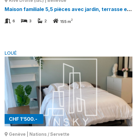
Rive Droite (lac) | Bellevue
Maison familiale 5,5 pièces avec jardin, terrasse et 2 places de parking - Exclusivité ! - à Rive Droite (lac) | Bellevue
2
6
3
2
155 m
LOUÉ
CHF 1'500.-
Genève | Nations / Servette