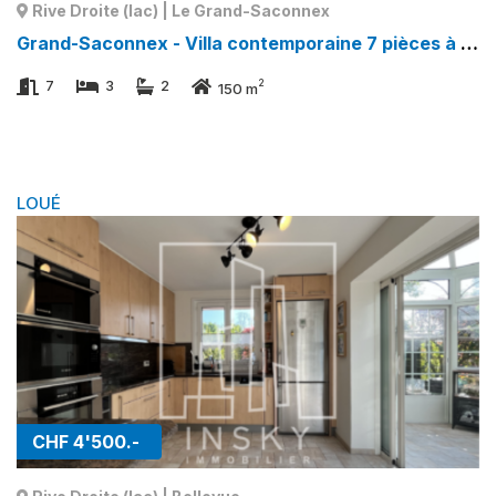
Rive Droite (lac) | Le Grand-Saconnex
Grand-Saconnex - Villa contemporaine 7 pièces à Rive Droite (lac) | Le Grand-Saconnex
2
7
3
2
150 m
LOUÉ
CHF 4'500.-