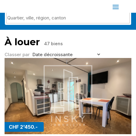
À louer
47 biens
Classer par
CHF 2'450.-